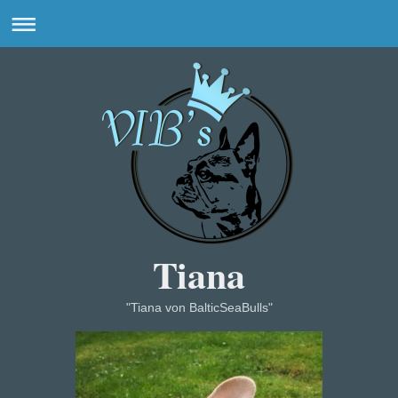
Tiana
"Tiana von BalticSeaBulls"